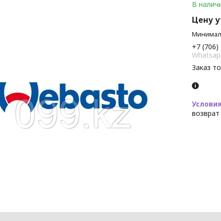
В налич
Цену 
Минималь
+7 (706)
Whatsap
Заказ т
возврат