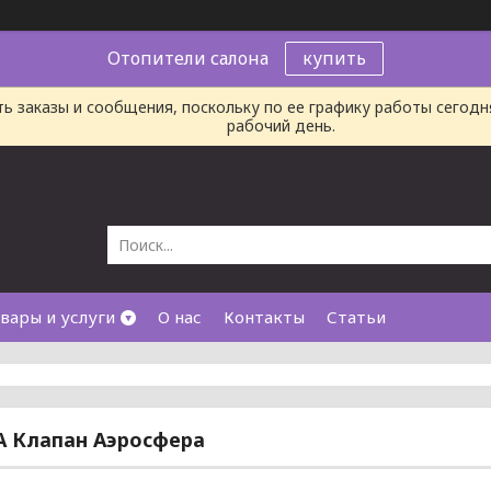
Отопители салона
купить
ь заказы и сообщения, поскольку по ее графику работы сегод
рабочий день.
вары и услуги
О нас
Контакты
Статьи
A Клапан Аэросфера