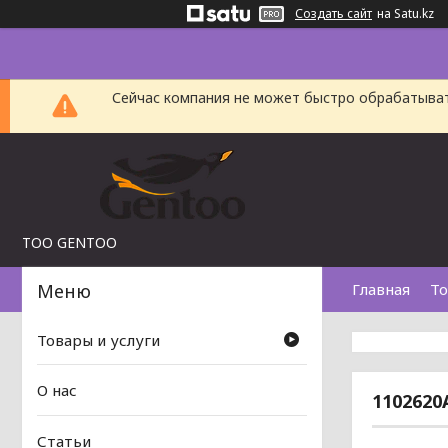
Создать сайт
на Satu.kz
Сейчас компания не может быстро обрабатыват
TOO GENTOO
Главная
То
Товары и услуги
О нас
1102620
Статьи