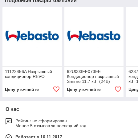
Подобные товары компании
11122456A Накрышный
62U003FF073EE
623
кондиционер REVO
Кондиционер накрышный
конд
Smirne 11.7 кВт (24В)
кВт 
Цену уточняйте
Цену уточняйте
Цен
О нас
Рейтинг не сформирован
Менее 5 отзывов за последний год
Работает с 16.11.2017