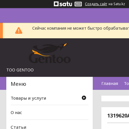
Создать сайт
на Satu.kz
Сейчас компания не может быстро обрабатыват
TOO GENTOO
Главная
То
Товары и услуги
О нас
1319620
Статьи