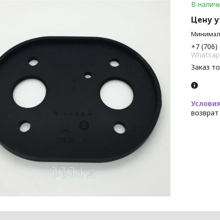
В налич
Цену 
Минималь
+7 (706)
Whatsap
Заказ т
возврат