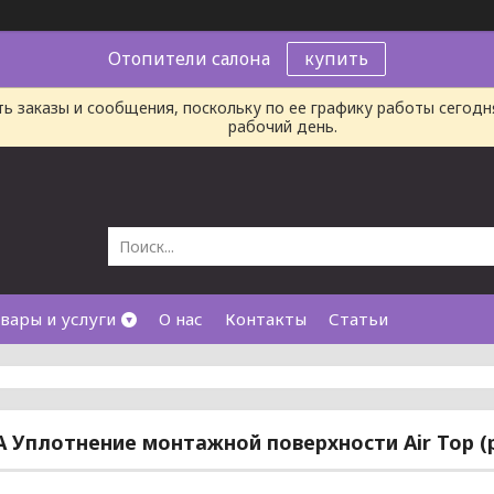
Отопители салона
купить
ь заказы и сообщения, поскольку по ее графику работы сегод
рабочий день.
вары и услуги
О нас
Контакты
Статьи
A Уплотнение монтажной поверхности Air Top (р