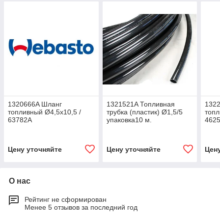
1320666A Шланг
1321521A Топливная
132
топливный Ø4,5x10,5 /
трубка (пластик) Ø1,5/5
топл
63782A
упаковка10 м.
4625
Цену уточняйте
Цену уточняйте
Цен
О нас
Рейтинг не сформирован
Менее 5 отзывов за последний год