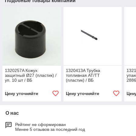
Подобные товары компании
1320257A Кожух
1320413A Трубка
1321
защитный Ø27 (пластик) /
топливная AT/TT
упак
уп. 10 шт / ВБ
(пластик) / ВБ
2886
Цену уточняйте
Цену уточняйте
Цен
О нас
Рейтинг не сформирован
Менее 5 отзывов за последний год