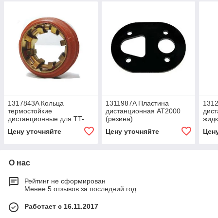
1317843A Кольца
1311987A Пластина
1312
термостойкие
дистанционная AT2000
дис
дистанционные для TT-
(резина)
жидк
Evo упаковка 5 шт.
Цену уточняйте
Цену уточняйте
Цен
О нас
Рейтинг не сформирован
Менее 5 отзывов за последний год
Работает с 16.11.2017