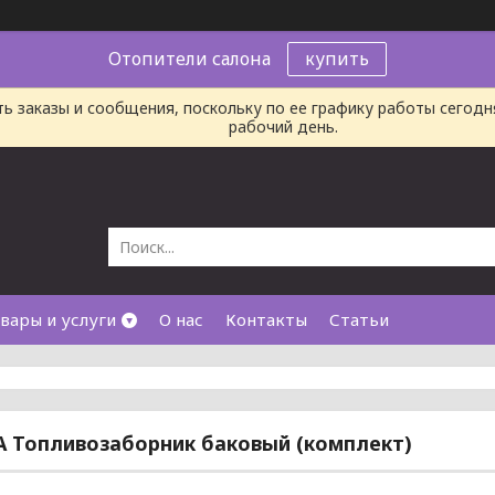
Отопители салона
купить
ь заказы и сообщения, поскольку по ее графику работы сегод
рабочий день.
вары и услуги
О нас
Контакты
Статьи
A Топливозаборник баковый (комплект)