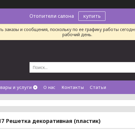
Отопители салона
купить
ь заказы и сообщения, поскольку по ее графику работы сегод
рабочий день.
вары и услуги
О нас
Контакты
Статьи
017 Решетка декоративная (пластик)