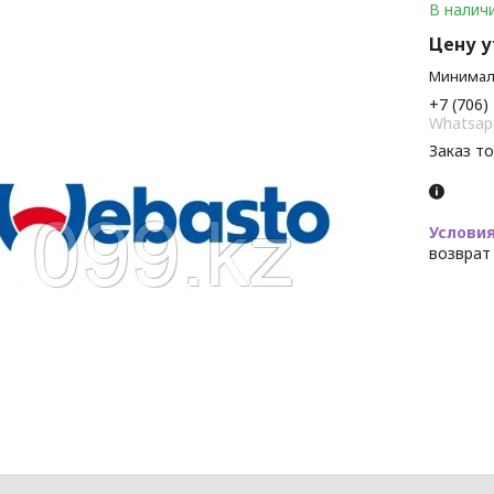
В налич
Цену 
Минималь
+7 (706)
Whatsap
Заказ т
возврат