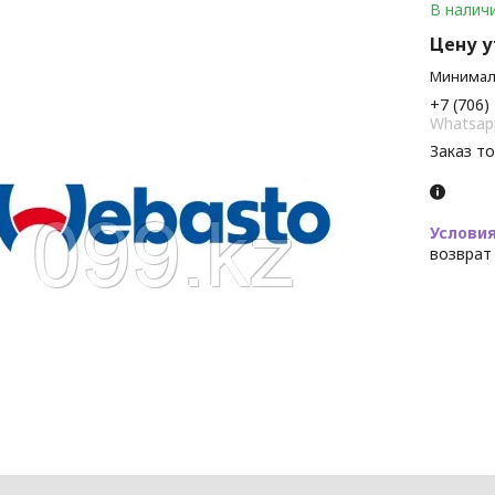
В налич
Цену 
Минималь
+7 (706)
Whatsap
Заказ т
возврат