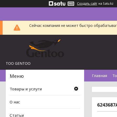
Создать сайт
на Satu.kz
Сейчас компания не может быстро обрабатыват
TOO GENTOO
Главная
То
Товары и услуги
О нас
6243687
Статьи