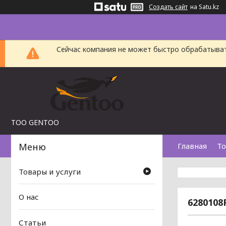
Создать сайт
на Satu.kz
Сейчас компания не может быстро обрабатыват
TOO GENTOO
Главная
То
Товары и услуги
О нас
6280108
Статьи