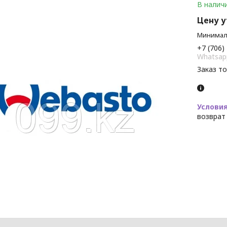
В налич
Цену 
Минималь
+7 (706)
Whatsap
Заказ т
возврат