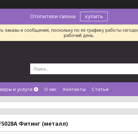
Отопители салона
купить
ь заказы и сообщения, поскольку по ее графику работы сегод
рабочий день.
вары и услуги
О нас
Контакты
Статьи
FS028A Фитинг (металл)