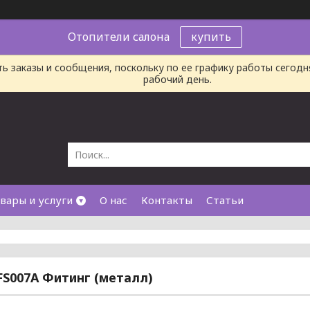
Отопители салона
купить
ь заказы и сообщения, поскольку по ее графику работы сегод
рабочий день.
вары и услуги
О нас
Контакты
Статьи
FS007A Фитинг (металл)