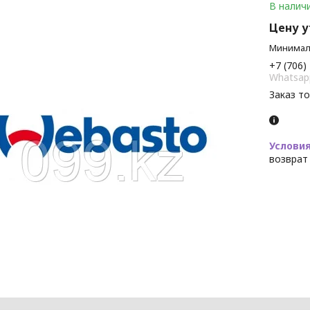
В налич
Цену 
Минималь
+7 (706)
Whatsap
Заказ т
возврат