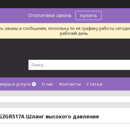
Отопители салона
купить
ь заказы и сообщения, поскольку по ее графику работы сегод
рабочий день.
вары и услуги
О нас
Контакты
Статьи
G2GRS17A Шланг высокого давления