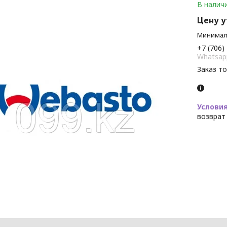
В налич
Цену 
Минималь
+7 (706)
Whatsap
Заказ т
возврат