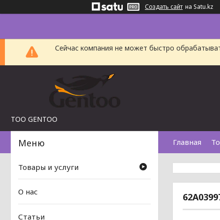
Создать сайт
на Satu.kz
Сейчас компания не может быстро обрабатыват
TOO GENTOO
Главная
То
Товары и услуги
О нас
62A0399
Статьи