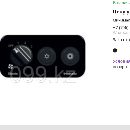
В налич
Цену 
Минималь
+7 (706)
Whatsap
Заказ т
возврат