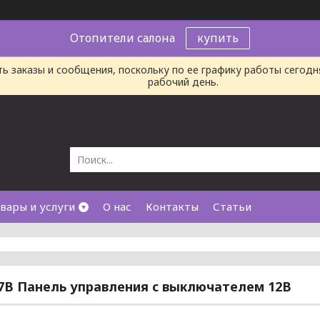
Отопители салона
купить
ь заказы и сообщения, поскольку по ее графику работы сегод
рабочий день.
вары и услуги
О нас
Контакты
Статьи
7B Панель управления с выключателем 12В