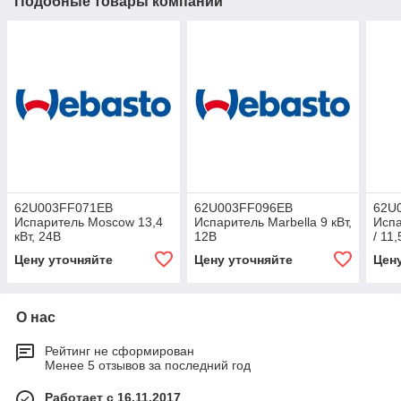
Подобные товары компании
62U003FF071EB
62U003FF096EB
62U
Испаритель Moscow 13,4
Испаритель Marbella 9 кВт,
Испа
кВт, 24В
12В
/ 11,
Цену уточняйте
Цену уточняйте
Цен
О нас
Рейтинг не сформирован
Менее 5 отзывов за последний год
Работает с 16.11.2017