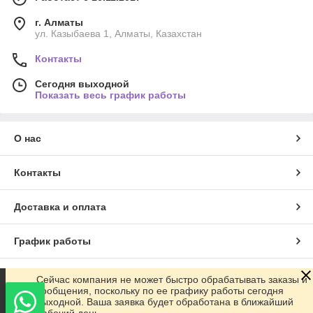
г. Алматы
ул. Казыбаева 1, Алматы, Казахстан
Контакты
Сегодня выходной
Показать весь график работы
О нас
Контакты
Доставка и оплата
График работы
Полная версия сайта
Сейчас компания не может быстро обрабатывать заказы и
сообщения, поскольку по ее графику работы сегодня
выходной. Ваша заявка будет обработана в ближайший
Сайт создан на маркетплейсе
Satu.kz