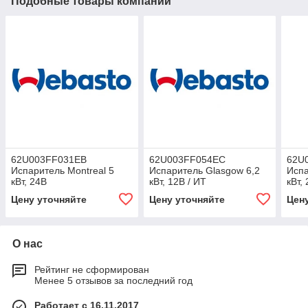
Подобные товары компании
62U003FF031EB
62U003FF054EC
62U
Испаритель Montreal 5
Испаритель Glasgow 6,2
Испа
кВт, 24В
кВт, 12В / ИТ
кВт,
Цену уточняйте
Цену уточняйте
Цен
О нас
Рейтинг не сформирован
Менее 5 отзывов за последний год
Работает с 16.11.2017