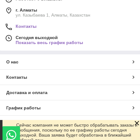
г. Алматы
ул. Казыбаева 1, Алматы, Казахстан
Контакты
Сегодня выходной
Показать весь график работы
О нас
Контакты
Доставка и оплата
График работы
Полная версия сайта
Сейчас компания не может быстро обрабатывать заказы и
сообщения, поскольку по ее графику работы сегодня
выходной. Ваша заявка будет обработана в ближайший
Сайт создан на маркетплейсе
Satu.kz