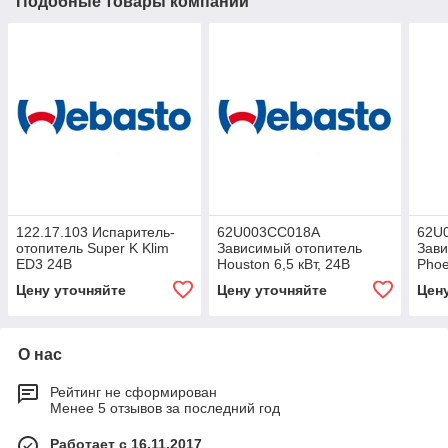
Подобные товары компании
122.17.103 Испаритель-
62U003CC018A
62U
отопитель Super K Klim
Зависимый отопитель
Зави
ED3 24В
Houston 6,5 кВт, 24В
Phoe
Цену уточняйте
Цену уточняйте
Цен
О нас
Рейтинг не сформирован
Менее 5 отзывов за последний год
Работает с 16.11.2017