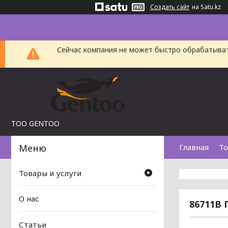
Создать сайт
на Satu.kz
Сейчас компания не может быстро обрабатыват
TOO GENTOO
Главная
То
Товары и услуги
О нас
86711B 
Статьи