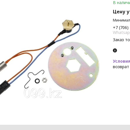
В налич
Цену 
Минималь
+7 (706)
Whatsap
Заказ т
возврат