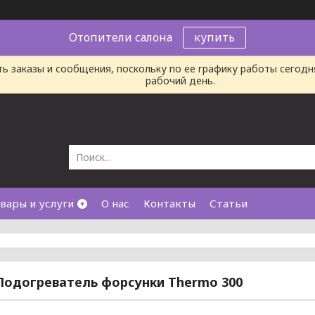
Отопители салона
купить
ь заказы и сообщения, поскольку по ее графику работы сегод
рабочий день.
вары и услуги
О нас
Контакты
Статьи
Подогреватель форсунки Thermo 300