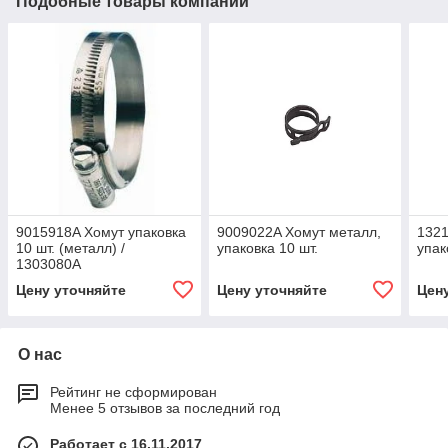
Подобные товары компании
9015918A Хомут упаковка
9009022A Хомут металл,
132
10 шт. (металл) /
упаковка 10 шт.
упак
1303080A
Цену уточняйте
Цену уточняйте
Цен
О нас
Рейтинг не сформирован
Менее 5 отзывов за последний год
Работает с 16.11.2017