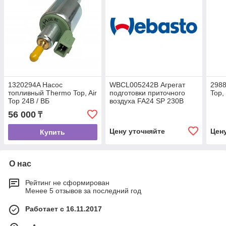
1320294A Насос
WBCL005242B Агрегат
2988
топливный Thermo Top, Air
подготовки приточного
Top,
Top 24В / ВБ
воздуха FA24 SP 230В
56 000
₸
Цену уточняйте
Цен
Купить
О нас
Рейтинг не сформирован
Менее 5 отзывов за последний год
Работает с 16.11.2017