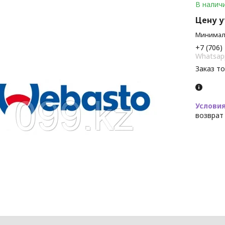
В налич
Цену 
Минималь
+7 (706)
Whatsap
Заказ т
возврат