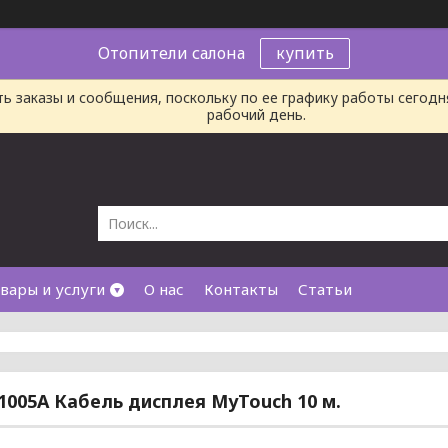
Отопители салона
купить
ь заказы и сообщения, поскольку по ее графику работы сегод
рабочий день.
вары и услуги
О нас
Контакты
Статьи
005A Кабель дисплея MyTouch 10 м.