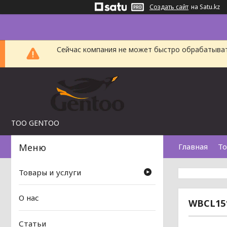
Создать сайт
на Satu.kz
Сейчас компания не может быстро обрабатыват
TOO GENTOO
Главная
То
Товары и услуги
О нас
WBCL151
Статьи