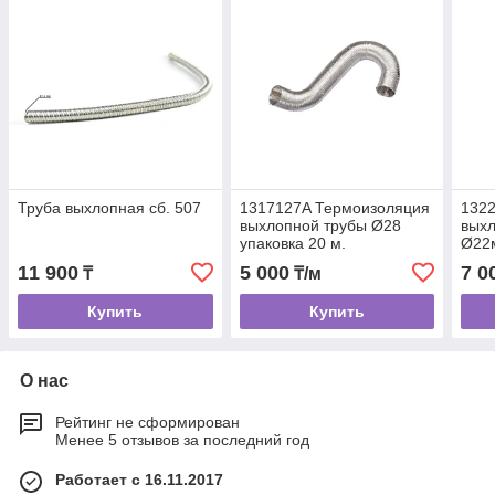
Труба выхлопная сб. 507
1317127A Термоизоляция
132
выхлопной трубы Ø28
выхл
упаковка 20 м.
Ø22м
(мет
11 900
5 000
7 0
₸
₸/м
Купить
Купить
О нас
Рейтинг не сформирован
Менее 5 отзывов за последний год
Работает с 16.11.2017