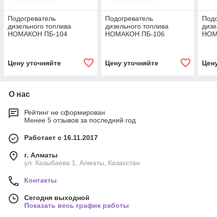
Подогреватель
Подогреватель
Подо
дизельного топлива
дизельного топлива
дизе
НОМАКОН ПБ-104
НОМАКОН ПБ-106
НОМ
(Бандажный
(Бандажный
(Ба
подогреватель) 12В
подогреватель) 24В
подо
(+Та
Цену уточняйте
Цену уточняйте
Цен
О нас
Рейтинг не сформирован
Менее 5 отзывов за последний год
Работает с 16.11.2017
г. Алматы
ул. Казыбаева 1, Алматы, Казахстан
Контакты
Сегодня выходной
Показать весь график работы