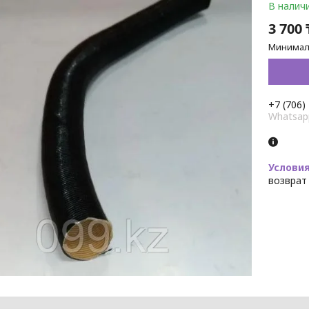
В налич
3 700
Минималь
+7 (706)
Whatsap
возврат