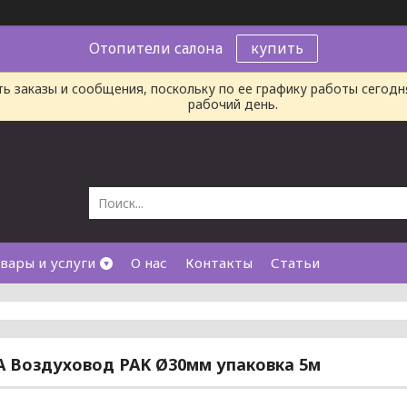
Отопители салона
купить
ь заказы и сообщения, поскольку по ее графику работы сегод
рабочий день.
вары и услуги
О нас
Контакты
Статьи
A Воздуховод PAK Ø30мм упаковка 5м