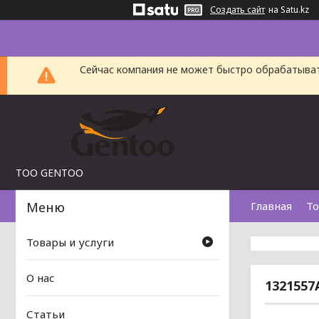
Создать сайт
на Satu.kz
Сейчас компания не может быстро обрабатыват
TOO GENTOO
Главная
То
Товары и услуги
О нас
1321557
Статьи