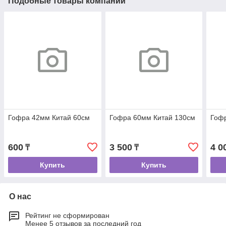
Подобные товары компании
Гофра 42мм Китай 60см
Гофра 60мм Китай 130см
Гоф
600
3 500
4 0
₸
₸
Купить
Купить
О нас
Рейтинг не сформирован
Менее 5 отзывов за последний год