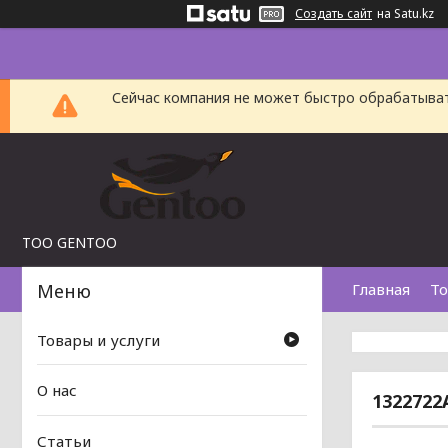
Создать сайт
на Satu.kz
Сейчас компания не может быстро обрабатыват
TOO GENTOO
Главная
То
Товары и услуги
О нас
1322722
Статьи