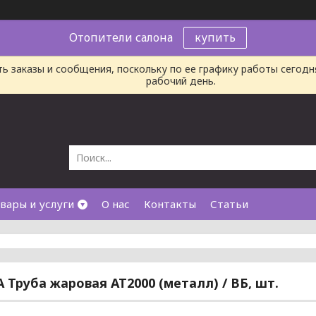
Отопители салона
купить
ь заказы и сообщения, поскольку по ее графику работы сегод
рабочий день.
вары и услуги
О нас
Контакты
Статьи
A Труба жаровая АТ2000 (металл) / ВБ, шт.