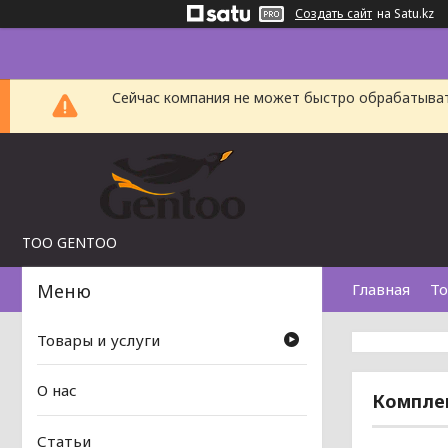
Создать сайт
на Satu.kz
Сейчас компания не может быстро обрабатыват
TOO GENTOO
Главная
То
Товары и услуги
О нас
Компле
Статьи