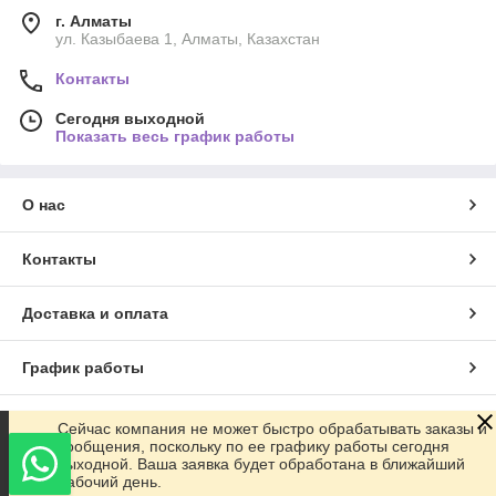
г. Алматы
ул. Казыбаева 1, Алматы, Казахстан
Контакты
Сегодня выходной
Показать весь график работы
О нас
Контакты
Доставка и оплата
График работы
Полная версия сайта
Сейчас компания не может быстро обрабатывать заказы и
сообщения, поскольку по ее графику работы сегодня
выходной. Ваша заявка будет обработана в ближайший
Сайт создан на маркетплейсе
Satu.kz
рабочий день.