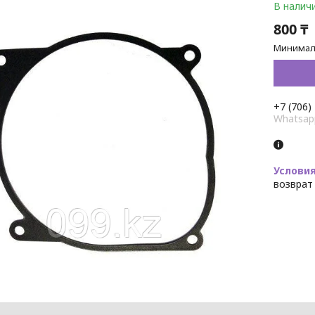
В налич
800 ₸
Минималь
+7 (706)
Whatsap
возврат