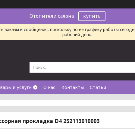
Отопители салона
купить
ь заказы и сообщения, поскольку по ее графику работы сегод
рабочий день.
вары и услуги
О нас
Контакты
Статьи
сорная прокладка D4 252113010003