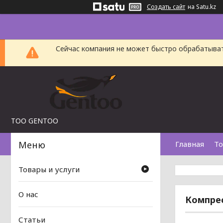
Создать сайт
на Satu.kz
Сейчас компания не может быстро обрабатыват
TOO GENTOO
Главная
То
Товары и услуги
О нас
Компрес
Статьи