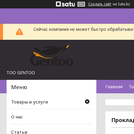
Создать сайт
на Satu.kz
Сейчас компания не может быстро обрабатыват
TOO GENTOO
Главная
То
Товары и услуги
О нас
Проклад
Статьи