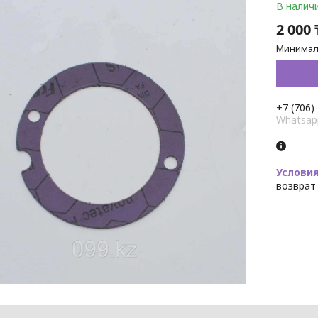
В налич
2 000 
Минималь
+7 (706)
Whatsap
возврат