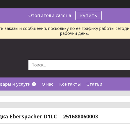
Отопители салона
купить
ь заказы и сообщения, поскольку по ее графику работы сегод
рабочий день.
вары и услуги
О нас
Контакты
Статьи
ка Eberspacher D1LC | 251688060003