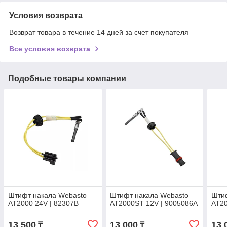
Условия возврата
Возврат товара в течение 14 дней за счет покупателя
Все условия возврата
Подобные товары компании
Штифт накала Webasto
Штифт накала Webasto
Шти
AT2000 24V | 82307B
AT2000ST 12V | 9005086A
AT20
13 500
13 000
13 
₸
₸