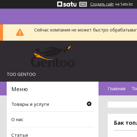
Создать сайт
на Satu.kz
Сейчас компания не может быстро обрабатыват
TOO GENTOO
Главная
То
Товары и услуги
О нас
Бак топ
Статьи