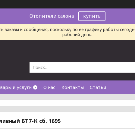
Отопители салона
купить
ь заказы и сообщения, поскольку по ее графику работы сегод
рабочий день.
вары и услуги
О нас
Контакты
Статьи
ливный БТ7-К сб. 1695