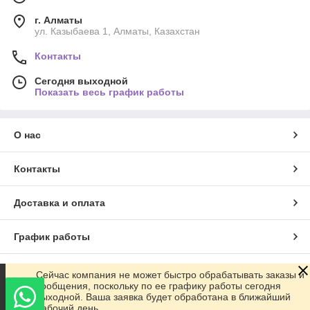
г. Алматы
ул. Казыбаева 1, Алматы, Казахстан
Контакты
Сегодня выходной
Показать весь график работы
О нас
Контакты
Доставка и оплата
График работы
Полная версия сайта
Сейчас компания не может быстро обрабатывать заказы и
сообщения, поскольку по ее графику работы сегодня
выходной. Ваша заявка будет обработана в ближайший
Сайт создан на маркетплейсе
Satu.kz
рабочий день.