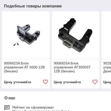
Подобные товары компании
9006823A Блок
9006825A Блок
902
управления АТ 5000 12В
управления AT3500ST
упра
(бензин)
12В (бензин)
Дизе
Цену уточняйте
Цену уточняйте
Цен
О нас
Рейтинг не сформирован