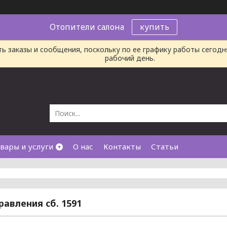
Отопители салона
купить
ь заказы и сообщения, поскольку по ее графику работы сегод
рабочий день.
вары и услуги
О нас
Контакты
Статьи
равления сб. 1591