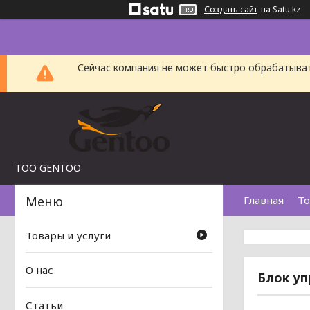
Создать сайт
на Satu.kz
Сейчас компания не может быстро обрабатыват
TOO GENTOO
Главная
То
Товары и услуги
О нас
Блок уп
Статьи