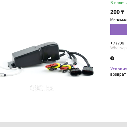
В налич
200 ₸
Минималь
+7 (706)
Whatsap
возврат