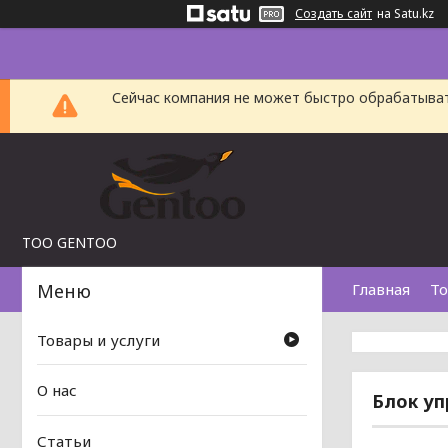
Создать сайт
на Satu.kz
Сейчас компания не может быстро обрабатыват
TOO GENTOO
Главная
То
Товары и услуги
О нас
Блок уп
Статьи