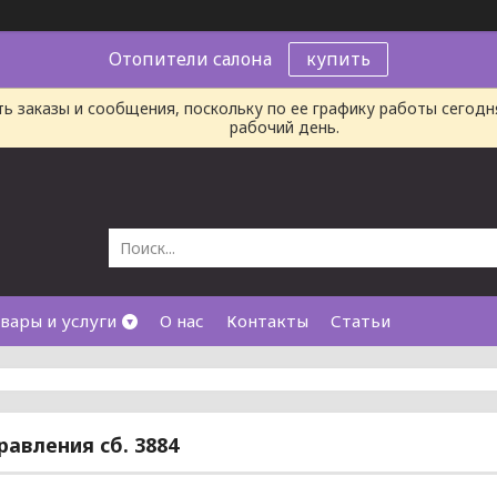
Отопители салона
купить
ь заказы и сообщения, поскольку по ее графику работы сегод
рабочий день.
вары и услуги
О нас
Контакты
Статьи
равления сб. 3884