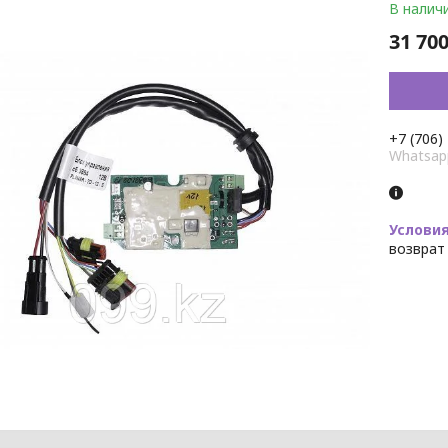
В налич
31 700
+7 (706)
Whatsap
возврат