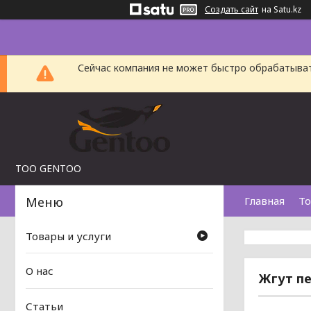
Создать сайт
на Satu.kz
Сейчас компания не может быстро обрабатыват
TOO GENTOO
Главная
То
Товары и услуги
О нас
Жгут пе
Статьи