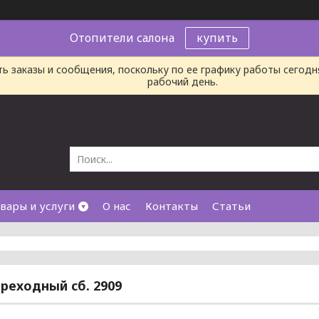
Отопители салона
купить
ь заказы и сообщения, поскольку по ее графику работы сегод
рабочий день.
вары и услуги
О нас
Контакты
Статьи
реходный сб. 2909