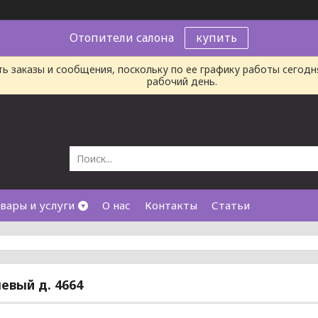
Отопители салона
купить
ь заказы и сообщения, поскольку по ее графику работы сегод
рабочий день.
вары и услуги
О нас
Контакты
Статьи
евый д. 4664