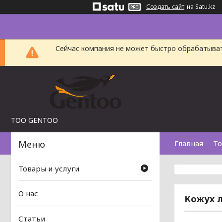
Создать сайт
на Satu.kz
Сейчас компания не может быстро обрабатыват
TOO GENTOO
Главная
То
Товары и услуги
О нас
Кожух л
Статьи