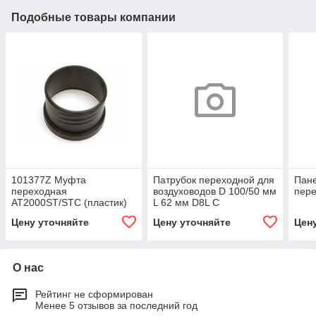
Подобные товары компании
101377Z Муфта
Патрубок переходной для
Пан
переходная
воздуховодов D 100/50 мм
пер
АТ2000ST/STC (пластик)
L 62 мм D8L C
Цену уточняйте
Цену уточняйте
Цен
О нас
Рейтинг не сформирован
Менее 5 отзывов за последний год