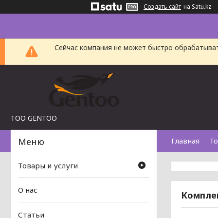
Создать сайт
на Satu.kz
Сейчас компания не может быстро обрабатыват
TOO GENTOO
Главная
То
Товары и услуги
О нас
Комплек
Статьи