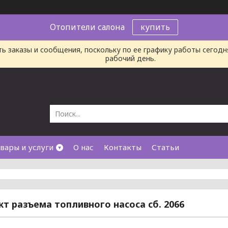
Отопители салона
купить
ь заказы и сообщения, поскольку по ее графику работы сегод
рабочий день.
вары и услуги
О нас
Контакты
Статьи
т разъема топливного насоса сб. 2066