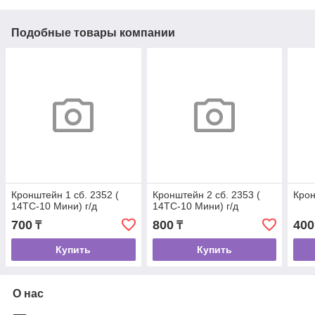
Подобные товары компании
Кронштейн 1 сб. 2352 (
Кронштейн 2 сб. 2353 (
Крон
14ТС-10 Мини) г/д
14ТС-10 Мини) г/д
700
800
400
₸
₸
Купить
Купить
О нас