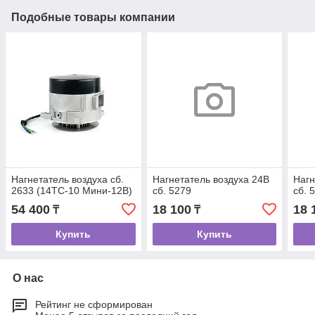
Подобные товары компании
Нагнетатель воздуха сб.
Нагнетатель воздуха 24В
Нагн
2633 (14ТС-10 Мини-12В)
сб. 5279
сб. 
54 400
18 100
18 
₸
₸
Купить
Купить
О нас
Рейтинг не сформирован