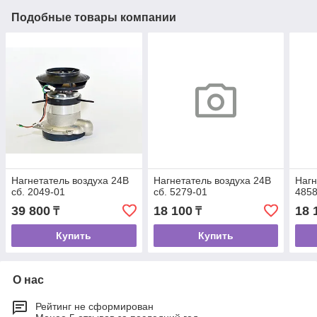
Подобные товары компании
Нагнетатель воздуха 24В
Нагнетатель воздуха 24В
Нагн
сб. 2049-01
сб. 5279-01
4858
39 800
18 100
18 
₸
₸
Купить
Купить
О нас
Рейтинг не сформирован