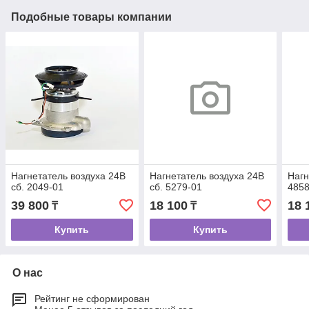
Подобные товары компании
Нагнетатель воздуха 24В
Нагнетатель воздуха 24В
Нагн
сб. 2049-01
сб. 5279-01
4858
39 800
18 100
18 
₸
₸
Купить
Купить
О нас
Рейтинг не сформирован