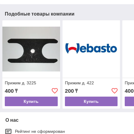
Подобные товары компании
Прижим д. 3225
Прижим д. 422
Приж
400
200
400
₸
₸
Купить
Купить
О нас
Рейтинг не сформирован