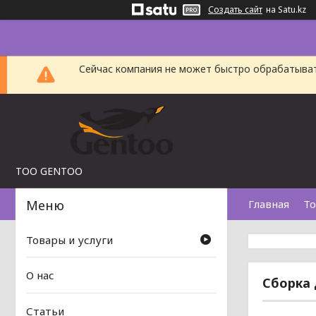
Создать сайт
на Satu.kz
Сейчас компания не может быстро обрабатыват
TOO GENTOO
Главная
То
Товары и услуги
О нас
Сборка д
Статьи