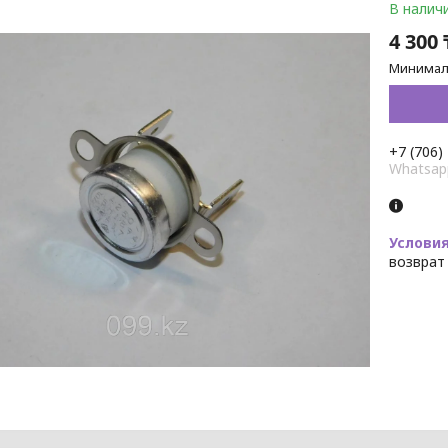
В налич
4 300 
Минималь
+7 (706)
Whatsap
возврат