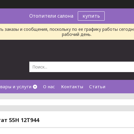
Отопители салона
купить
ь заказы и сообщения, поскольку по ее графику работы сегод
рабочий день.
вары и услуги
О нас
Контакты
Статьи
ат 55Н 12Т944