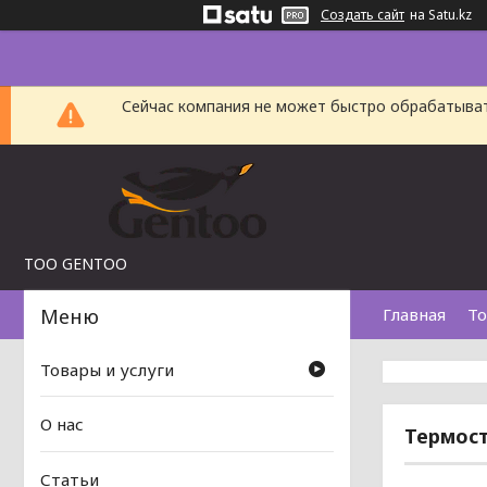
Создать сайт
на Satu.kz
Сейчас компания не может быстро обрабатыват
TOO GENTOO
Главная
То
Товары и услуги
О нас
Термост
Статьи