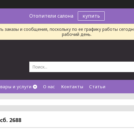
Отопители салона
купить
ь заказы и сообщения, поскольку по ее графику работы сегод
рабочий день.
вары и услуги
О нас
Контакты
Статьи
сб. 2688