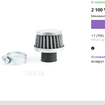
В налич
2 100 
Минималь
+7 (706)
Whatsap
возврат