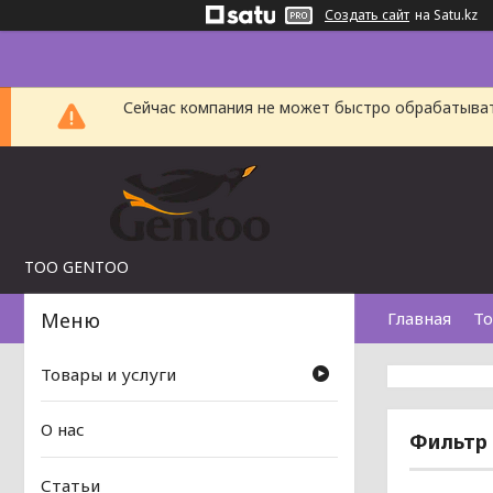
Создать сайт
на Satu.kz
Сейчас компания не может быстро обрабатыват
TOO GENTOO
Главная
То
Товары и услуги
О нас
Фильтр 
Статьи