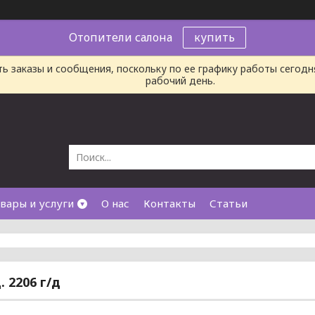
Отопители салона
купить
ь заказы и сообщения, поскольку по ее графику работы сегод
рабочий день.
вары и услуги
О нас
Контакты
Статьи
. 2206 г/д