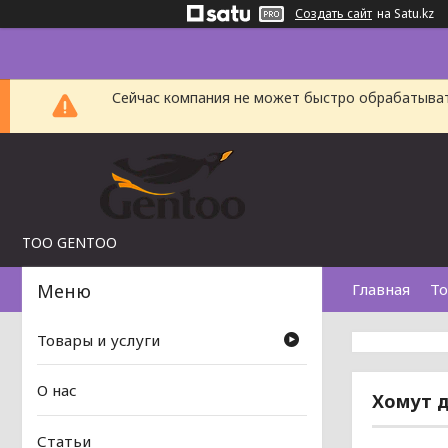
Создать сайт
на Satu.kz
Сейчас компания не может быстро обрабатыват
TOO GENTOO
Главная
То
Товары и услуги
О нас
Хомут д
Статьи