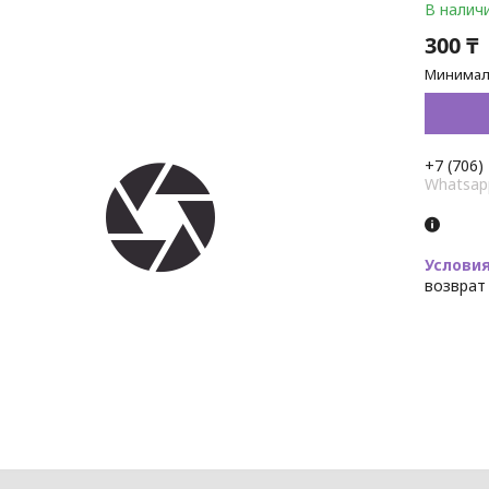
В налич
300 ₸
Минималь
+7 (706)
Whatsap
возврат