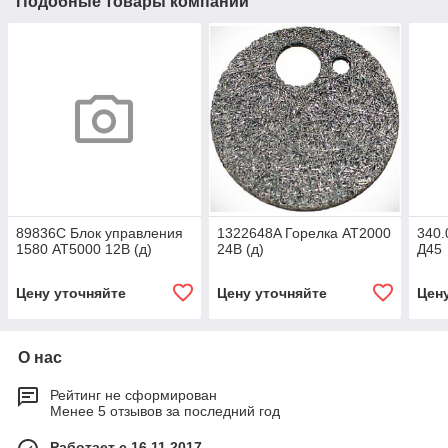
Подобные товары компании
89836C Блок управления
1322648A Горелка AT2000
340.
1580 АТ5000 12В (д)
24В (д)
Д45
Цену уточняйте
Цену уточняйте
Цен
О нас
Рейтинг не сформирован
Менее 5 отзывов за последний год
Работает с 16.11.2017