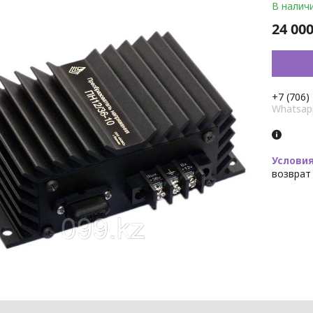
В налич
24 000
+7 (706)
Whatsap
возврат