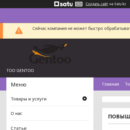
Создать сайт
на Satu.kz
Сейчас компания не может быстро обрабатыват
TOO GENTOO
Главная
То
Товары и услуги
О нас
ПОВЫША
Статьи